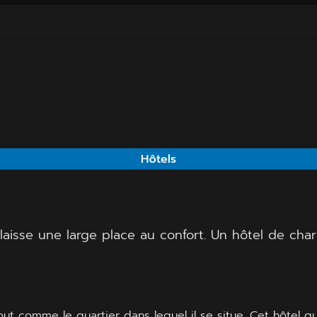
Hôtels
laisse une large place au confort. Un hôtel de ch
ut comme le quartier dans lequel il se situe. Cet hôtel qu