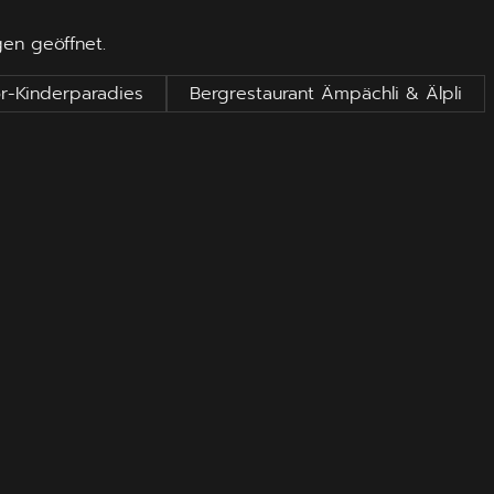
gen geöffnet.
or-Kinderparadies
Bergrestaurant Ämpächli & Älpli