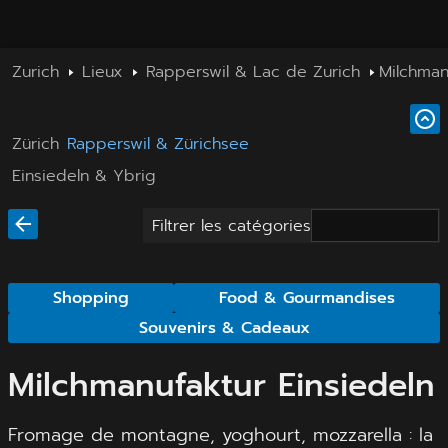
Zurich
Lieux
Rapperswil & Lac de Zurich
Milchman
Zürich
Rapperswil & Zürichsee
Einsiedeln & Ybrig
Filtrer les catégories
Shopping
Food & Gourmandises
Souvenirs & Cadeaux
Milchmanufaktur Einsiedeln
Fromage de montagne, yoghourt, mozzarella : la