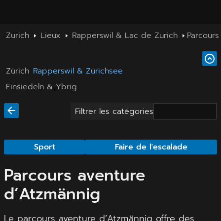
Zurich
Lieux
Rapperswil & Lac de Zurich
Parcours
Zürich
Rapperswil & Zürichsee
Einsiedeln & Ybrig
Filtrer les catégories
Sport
Faire de l'escalade
Parcours aventure
d’Atzmännig
Le parcours aventure d’Atzmännig offre des