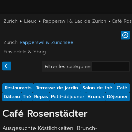
Zurich
Lieux
Rapperswil & Lac de Zurich
Café Ros
Zürich
Rapperswil & Zürichsee
Einsiedeln & Ybrig
Filtrer les catégories
Restaurants
Terrasse de jardin
Salon de thé
Café
Gâteau
Thé
Repas
Petit-déjeuner
Brunch
Déjeuner
Café Rosenstädter
Ausgesuchte Köstlichkeiten, Brunch-