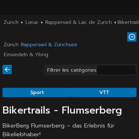
Zurich
Lieux
Rapperswil & Lac de Zurich
Bikertrai
Zürich
Rapperswil & Zürichsee
Einsiedeln & Ybrig
Filtrer les catégories
Sport
VTT
Bikertrails - Flumserberg
BikerBerg Flumserberg – das Erlebnis für
Bikeliebhaber!