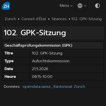
ZH
Menu
Zurich
Conseil d'État
Séances
102. GPK-Sitzung
102. GPK-Sitzung
Geschäftsprüfungskommission
(
GPK
)
Titre
102. GPK-Sitzung
Type
Aufsichtskommission
Date
21.5.2026
Heure
08:15
-
10:00
Données
:
opendata.swiss
,
Kantonsrat Zürich