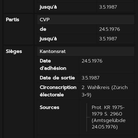
jusqu'à
3.5.1987
Partis
CVP
de
24.5.1976
jusqu'à
3.5.1987
Sièges
Kantonsrat
Date
24.5.1976
d'adhésion
Date de sortie
3.5.1987
Circonscription
2. Wahlkreis (Zürich
électorale
3+9)
Sources
Prot. KR 1975-
1979 S. 2960
(Amtsgelübde
24.05.1976)