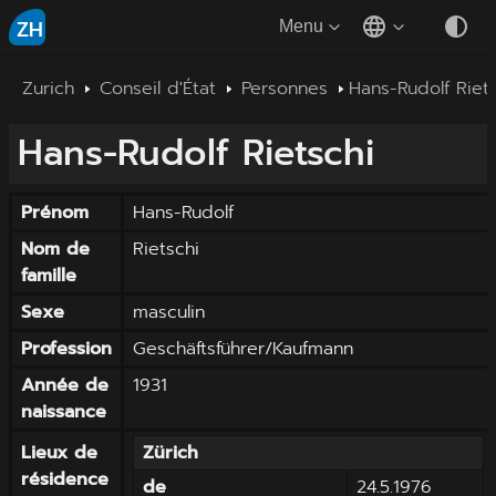
ZH
Menu
Zurich
Conseil d'État
Personnes
Hans-Rudolf Riet
Hans-Rudolf
Rietschi
Prénom
Hans-Rudolf
Nom de
Rietschi
famille
Sexe
masculin
Profession
Geschäftsführer/Kaufmann
Année de
1931
naissance
Lieux de
Zürich
résidence
de
24.5.1976