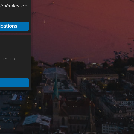
générales de
cations
anes du