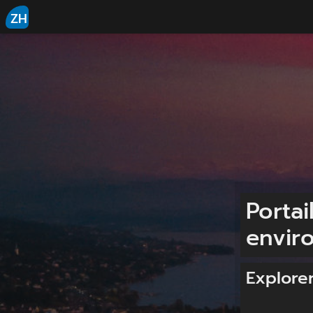
ZH
Portai
envir
Explore